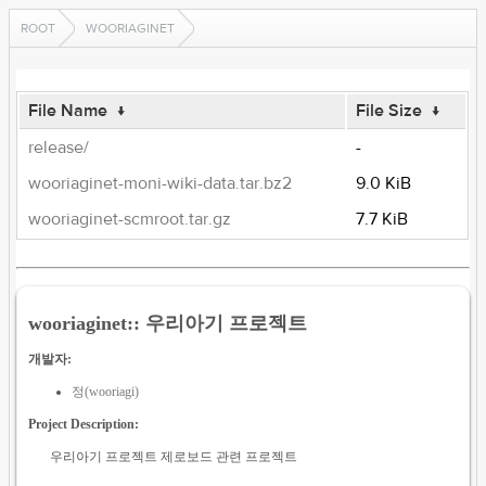
ROOT
WOORIAGINET
File Name
↓
File Size
↓
release/
-
wooriaginet-moni-wiki-data.tar.bz2
9.0 KiB
wooriaginet-scmroot.tar.gz
7.7 KiB
wooriaginet:: 우리아기 프로젝트
개발자:
정(wooriagi)
Project Description:
우리아기 프로젝트 제로보드 관련 프로젝트