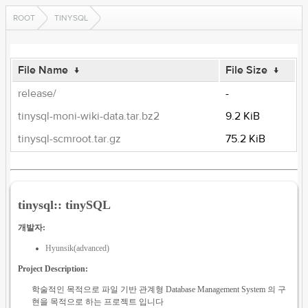
ROOT
TINYSQL
File Name
↓
File Size
↓
release/
-
tinysql-moni-wiki-data.tar.bz2
9.2 KiB
tinysql-scmroot.tar.gz
75.2 KiB
tinysql:: tinySQL
개발자:
Hyunsik(advanced)
Project Description:
학술적인 목적으로 파일 기반 관계형 Database Management System 의 구
현을 목적으로 하는 프로젝트 입니다