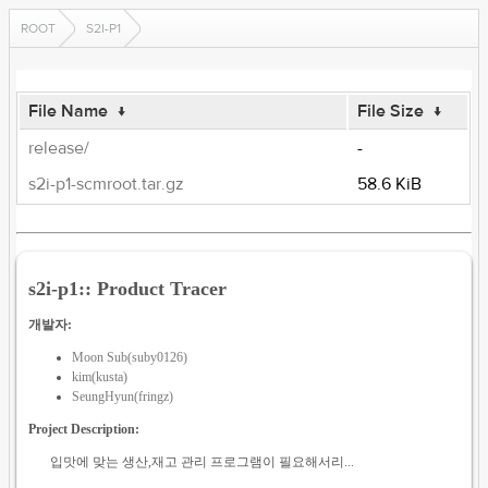
ROOT
S2I-P1
File Name
↓
File Size
↓
release/
-
s2i-p1-scmroot.tar.gz
58.6 KiB
s2i-p1:: Product Tracer
개발자:
Moon Sub(suby0126)
kim(kusta)
SeungHyun(fringz)
Project Description:
입맛에 맞는 생산,재고 관리 프로그램이 필요해서리...