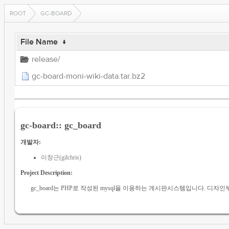
ROOT
GC-BOARD
File Name
↓
release/
gc-board-moni-wiki-data.tar.bz2
gc-board:: gc_board
개발자:
이창근(gilchris)
Project Description:
gc_board는 PHP로 작성된 mysql을 이용하는 게시판시스템입니다. 디