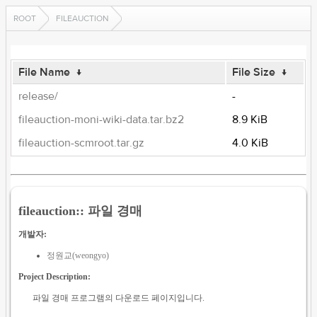
ROOT
FILEAUCTION
File Name
↓
File Size
↓
release/
-
fileauction-moni-wiki-data.tar.bz2
8.9 KiB
fileauction-scmroot.tar.gz
4.0 KiB
fileauction:: 파일 경매
개발자:
정원교(weongyo)
Project Description:
파일 경매 프로그램의 다운로드 페이지입니다.