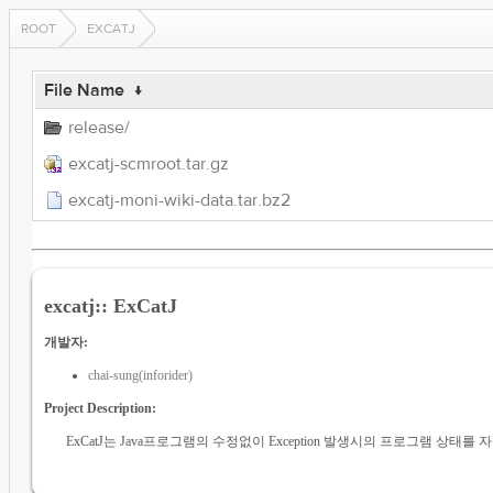
ROOT
EXCATJ
File Name
↓
release/
excatj-scmroot.tar.gz
excatj-moni-wiki-data.tar.bz2
excatj:: ExCatJ
개발자:
chai-sung(inforider)
Project Description:
ExCatJ는 Java프로그램의 수정없이 Exception 발생시의 프로그램 상태